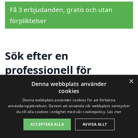
Få 3 erbjudanden, gratis och utan
förpliktelser
Sök efter en
professionell för
×
tapetsering i andra
Denna webbplats använder
cookies
städer nära Älgö
Denna webbplats använder cookies för att förbättra
användarupplevelsen. Genom att använda vår webbplats samtycker
du till alla cookies i enlighet med vår cookiepolicy.
Läs mer
Att hitta hjälp för tapetsering i Älgö
ACCEPTERA ALLA
AVVISA ALLT
behöver inte vara en utmaning. Med vår