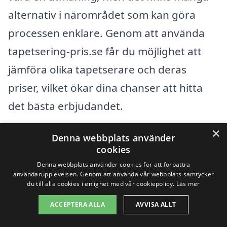
alternativ i närområdet som kan göra
processen enklare. Genom att använda
tapetsering-pris.se får du möjlighet att
jämföra olika tapetserare och deras
priser, vilket ökar dina chanser att hitta
det bästa erbjudandet.
×
När du söker efter tapetsering i Älmsta,
Denna webbplats använder
cookies
kan det vara bra att också överväga
Denna webbplats använder cookies för att förbättra
tapetserare i närliggande städer. Här är
användarupplevelsen. Genom att använda vår webbplats samtycker
du till alla cookies i enlighet med vår cookiepolicy.
Läs mer
några exempel på städer där du också
ACCEPTERA ALLA
AVVISA ALLT
kan hitta professionella tapetserare: