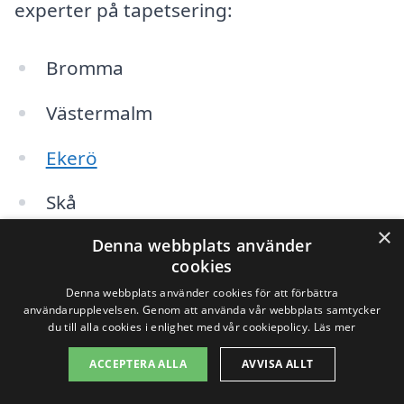
experter på tapetsering:
Bromma
Västermalm
Ekerö
Skå
×
Denna webbplats använder
Hässelby
cookies
Kista
Denna webbplats använder cookies för att förbättra
användarupplevelsen. Genom att använda vår webbplats samtycker
du till alla cookies i enlighet med vår cookiepolicy.
Läs mer
Häggvik
ACCEPTERA ALLA
AVVISA ALLT
Sundbyberg