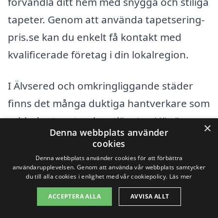
förvandla ditt hem med snygga och stiliga
tapeter. Genom att använda tapetsering-
pris.se kan du enkelt få kontakt med
kvalificerade företag i din lokalregion.
I Älvsered och omkringliggande städer
finns det många duktiga hantverkare som
erbjuder tapetseringstjänster. Här är
×
Denna webbplats använder
några av de närliggande städerna där du
cookies
kan hitta tapetserare:
Denna webbplats använder cookies för att förbättra
användarupplevelsen. Genom att använda vår webbplats samtycker
du till alla cookies i enlighet med vår cookiepolicy.
Läs mer
Falkenberg
ACCEPTERA ALLA
AVVISA ALLT
Halmstad