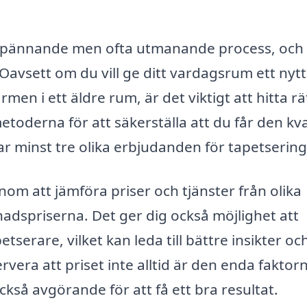
en spännande men ofta utmanande process, och
avsett om du vill ge ditt vardagsrum ett nytt 
en i ett äldre rum, är det viktigt att hitta rä
toderna för att säkerställa att du får den kva
mtar minst tre olika erbjudanden för tapetsering
enom att jämföra priser och tjänster från olika
nadspriserna. Det ger dig också möjlighet att
tserare, vilket kan leda till bättre insikter oc
era att priset inte alltid är den enda faktorn
ckså avgörande för att få ett bra resultat.