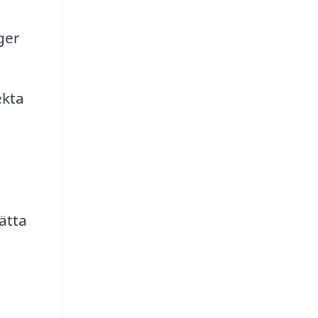
ger
ekta
ätta