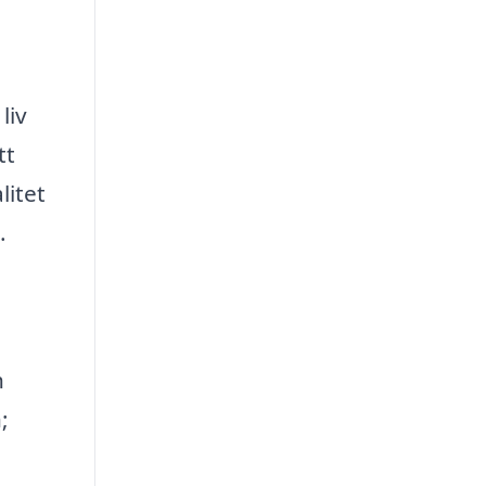
liv
tt
litet
.
h
;