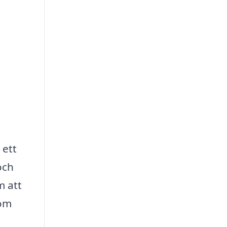
 ett
och
m att
som