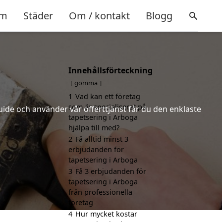
m
Städer
Om / kontakt
Blogg
Innehållsförteckning
gömma
1
Vad kan ett företag
som är specialiserat på
uide och använder vår offerttjänst får du den enklaste
tapetsering i Arboga
hjälpa till med?
2
Få alltid minst 3
erbjudanden för
tapetsering i Arboga
3
Få 3 erbjudanden för
tapetsering i Arboga
från professionella
företag
4
Hur mycket kostar