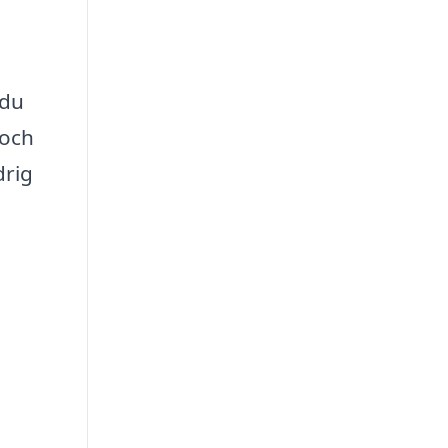
 du
 och
drig