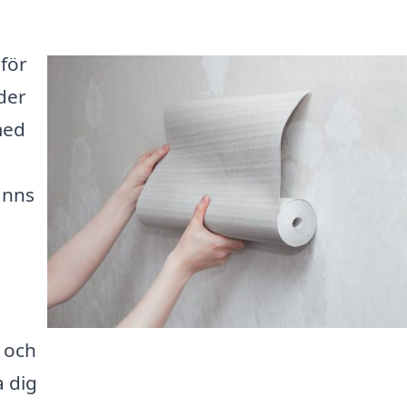
 för
der
med
inns
a och
a dig