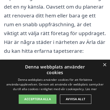
det en ny känsla. Oavsett om du planerar
att renovera ditt hem eller bara ge ett
rum en snabb uppfräschning, är det
viktigt att välja rätt företag för uppdraget.
Här är några städer i närheten av Ärla där
du kan hitta erfarna tapetserare:
×
Vallby
Denna webbplats använder
cookies
Nyfors
Denna webbplats använder cookies för att förbättra
användarupplevelsen. Genom att använda vår webbplats samtycker
du till alla cookies i enlighet med vår cookiepolicy.
Läs mer
Stenkvista
ACCEPTERA ALLA
AVVISA ALLT
Kuma