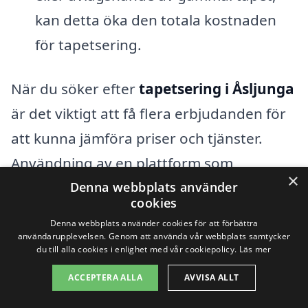
kan detta öka den totala kostnaden
för tapetsering.
När du söker efter
tapetsering i Åsljunga
är det viktigt att få flera erbjudanden för
att kunna jämföra priser och tjänster.
Användning av en plattform som
×
tapetsering-pris.se kan göra det enklare
Denna webbplats använder
cookies
att samla in offerter från olika
Denna webbplats använder cookies för att förbättra
professionella tapetserare i området.
användarupplevelsen. Genom att använda vår webbplats samtycker
du till alla cookies i enlighet med vår cookiepolicy.
Läs mer
Genom att specificera dina behov och
ACCEPTERA ALLA
AVVISA ALLT
önskemål kan du få skräddarsydda