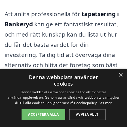
Att anlita professionella för
tapetsering i
Bankeryd
kan ge ett fantastiskt resultat,
och med rätt kunskap kan du lista ut hur
du får det bästa värdet för din
investering. Ta dig tid att överväga dina
alternativ och hitta det företag som bäst
×
passar dina behov och budget.
Denna webbplats använder
cookies
Denna webbplats använder cookies för att förbättra
Få 3 erbjudanden, gratis och utan
användarupplevelsen. Genom att använda vår webbplats samtycker
du till alla cookies i enlighet med vår cookiepolicy.
Läs mer
förpliktelser
ACCEPTERA ALLA
AVVISA ALLT