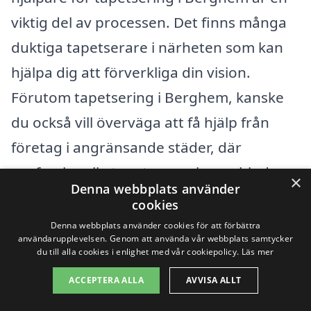
viktig del av processen. Det finns många
duktiga tapetserare i närheten som kan
hjälpa dig att förverkliga din vision.
Förutom tapetsering i Berghem, kanske
du också vill överväga att få hjälp från
företag i angränsande städer, där
professionella tapetserare kan erbjuda
×
Denna webbplats använder
sina tjänster. Här är några närliggande
cookies
städer där du kan hitta kvalificerade
Denna webbplats använder cookies för att förbättra
användarupplevelsen. Genom att använda vår webbplats samtycker
hantverkare:
du till alla cookies i enlighet med vår cookiepolicy.
Läs mer
ACCEPTERA ALLA
AVVISA ALLT
Kinna