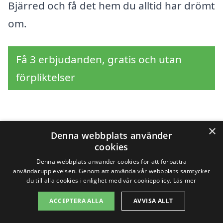
Bjärred och få det hem du alltid har drömt
om.
Få 3 erbjudanden, gratis och utan
förpliktelser
Sök efter en
×
Denna webbplats använder
cookies
professionell för
Denna webbplats använder cookies för att förbättra
användarupplevelsen. Genom att använda vår webbplats samtycker
tapetsering i andra
du till alla cookies i enlighet med vår cookiepolicy.
Läs mer
städer nära Bjärred
ACCEPTERA ALLA
AVVISA ALLT