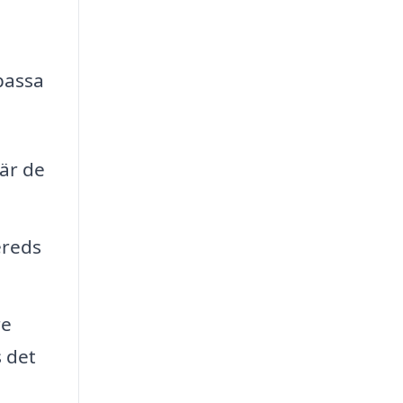
passa
är de
ereds
re
 det