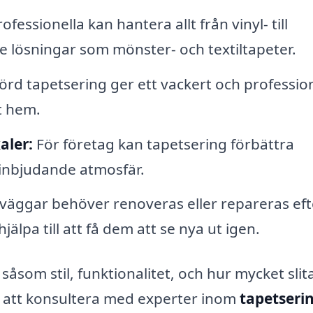
ofessionella kan hantera allt från vinyl- till
lösningar som mönster- och textiltapeter.
rd tapetsering ger ett vackert och profession
t hem.
aler:
För företag kan tapetsering förbättra
inbjudande atmosfär.
äggar behöver renoveras eller repareras eft
jälpa till att få dem att se nya ut igen.
 såsom stil, funktionalitet, och hur mycket sli
 att konsultera med experter inom
tapetserin