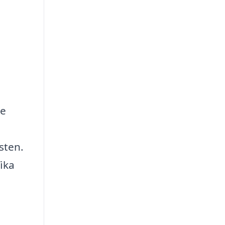
re
sten.
ika