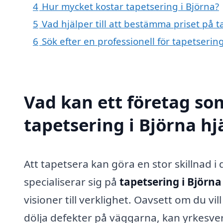
4
Hur mycket kostar tapetsering i Björna?
5
Vad hjälper till att bestämma priset på t
6
Sök efter en professionell för tapetserin
Vad kan ett företag som
tapetsering i Björna hj
Att tapetsera kan göra en stor skillnad i
specialiserar sig på
tapetsering i Björna
visioner till verklighet. Oavsett om du vi
dölja defekter på väggarna, kan yrkesve