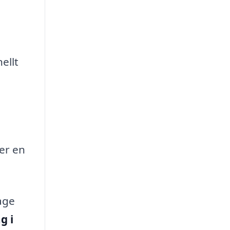
ellt
er en
tage
g i