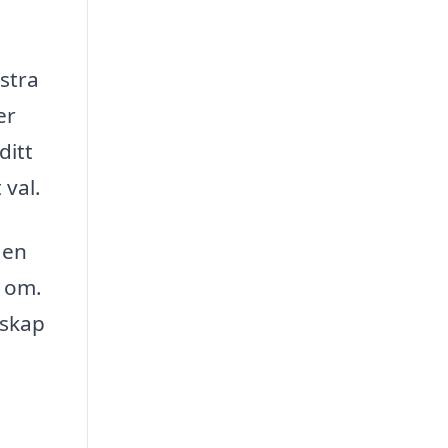
istra
er
ditt
 val.
en
r om.
nskap