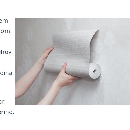
hem
t om
,
ehov.
 dina
ör
ering.