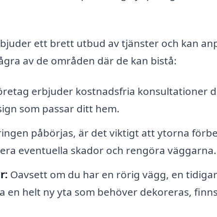
juder ett brett utbud av tjänster och kan an
några av de områden där de kan bistå:
etag erbjuder kostnadsfria konsultationer d
esign som passar ditt hem.
ngen påbörjas, är det viktigt att ytorna förb
arera eventuella skador och rengöra väggarna.
r:
Oavsett om du har en rörig vägg, en tidiga
ra en helt ny yta som behöver dekoreras, finns