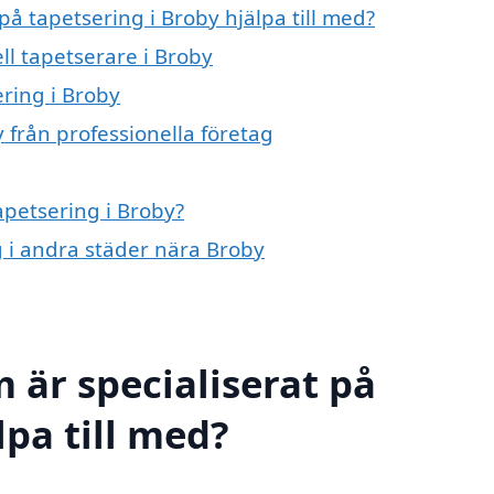
på tapetsering i Broby hjälpa till med?
ll tapetserare i Broby
ering i Broby
 från professionella företag
apetsering i Broby?
ng i andra städer nära Broby
 är specialiserat på
lpa till med?