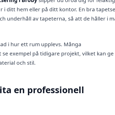
sering i Broby
slipper du oroa dig för felaktig
 i ditt hem eller på ditt kontor. En bra tapets
ch underhåll av tapeterna, så att de håller i 
llnad i hur ett rum upplevs. Många
 se exempel på tidigare projekt, vilket kan ge
terial och stil.
ta en professionell