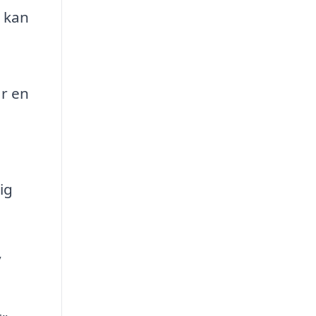
p kan
är en
ig
v