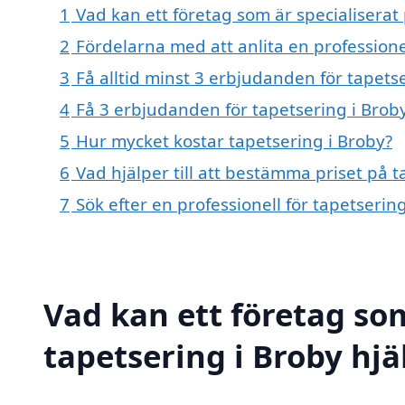
1
Vad kan ett företag som är specialiserat 
2
Fördelarna med att anlita en professione
3
Få alltid minst 3 erbjudanden för tapets
4
Få 3 erbjudanden för tapetsering i Broby
5
Hur mycket kostar tapetsering i Broby?
6
Vad hjälper till att bestämma priset på t
7
Sök efter en professionell för tapetseri
Vad kan ett företag som
tapetsering i Broby hjä