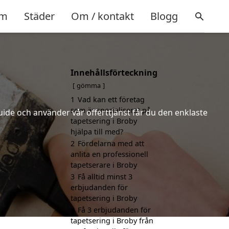
m
Städer
Om / kontakt
Blogg
Innehållsförteckning
gömma
1
Vad kan ett företag
som är specialiserat på
uide och använder vår offerttjänst får du den enklaste
tapetsering i Broby
hjälpa till med?
2
Fördelarna med att
anlita en professionell
tapetserare i Broby
3
Få alltid minst 3
erbjudanden för
tapetsering i Broby
4
Få 3 erbjudanden för
tapetsering i Broby från