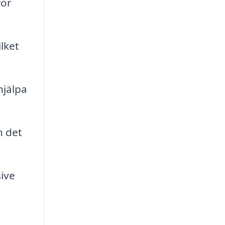
för
lket
hjälpa
n det
sive