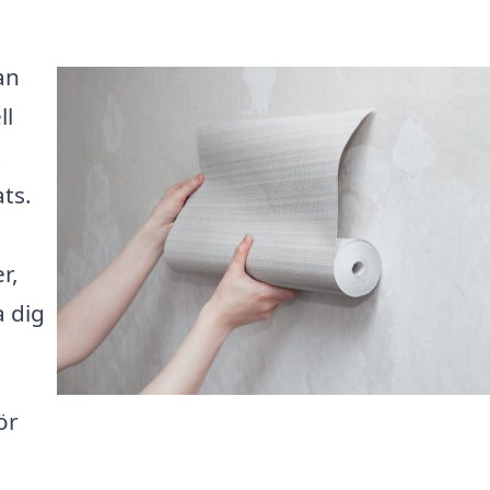
an
ll
t
ats.
r,
 dig
ör