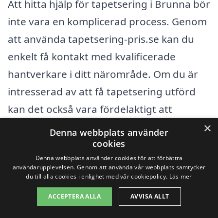
Att hitta hjälp för tapetsering i Brunna bör
inte vara en komplicerad process. Genom
att använda tapetsering-pris.se kan du
enkelt få kontakt med kvalificerade
hantverkare i ditt närområde. Om du är
intresserad av att få tapetsering utförd
kan det också vara fördelaktigt att
överväga företag i närliggande städer.
×
Denna webbplats använder
Här är några av dem:
cookies
Denna webbplats använder cookies för att förbättra
användarupplevelsen. Genom att använda vår webbplats samtycker
Kungsängen
du till alla cookies i enlighet med vår cookiepolicy.
Läs mer
ACCEPTERA ALLA
AVVISA ALLT
Bro