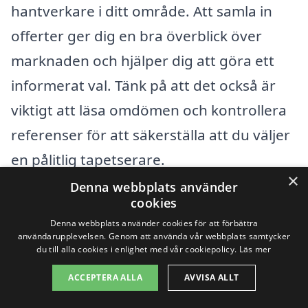
hantverkare i ditt område. Att samla in
offerter ger dig en bra överblick över
marknaden och hjälper dig att göra ett
informerat val. Tänk på att det också är
viktigt att läsa omdömen och kontrollera
referenser för att säkerställa att du väljer
en pålitlig tapetserare.
×
Denna webbplats använder
Oavsett om du planerar att förnya ett
cookies
Denna webbplats använder cookies för att förbättra
rum eller förbereda en hel lägenhet, är
användarupplevelsen. Genom att använda vår webbplats samtycker
du till alla cookies i enlighet med vår cookiepolicy.
Läs mer
förståelsen för vad som påverkar priset
för tapetsering i Fagerhult avgörande.
ACCEPTERA ALLA
AVVISA ALLT
Genom att ta hänsyn till ovanstående