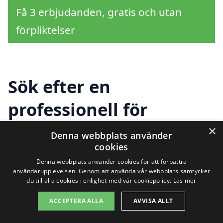
Få 3 erbjudanden, gratis och utan
förpliktelser
Sök efter en
professionell för
tapetsering i andra
×
Denna webbplats använder
cookies
städer nära Fjällbacka
Denna webbplats använder cookies för att förbättra
användarupplevelsen. Genom att använda vår webbplats samtycker
du till alla cookies i enlighet med vår cookiepolicy.
Läs mer
Att hitta rätt hjälp för
tapetsering i
ACCEPTERA ALLA
AVVISA ALLT
Fjällbacka
är en viktig del av att förvandla