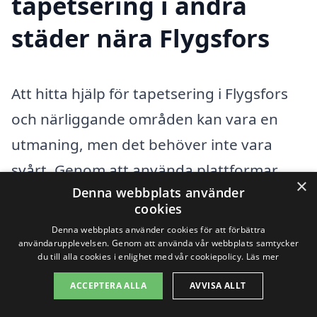
tapetsering i andra
städer nära Flygsfors
Att hitta hjälp för tapetsering i Flygsfors
och närliggande områden kan vara en
utmaning, men det behöver inte vara
svårt. Genom att använda plattformar
×
Denna webbplats använder
som tapetsering-pris.se kan du enkelt få
cookies
kontakt med olika företag som erbjuder
Denna webbplats använder cookies för att förbättra
tapetseringstjänster i ditt närområde.
användarupplevelsen. Genom att använda vår webbplats samtycker
du till alla cookies i enlighet med vår cookiepolicy.
Läs mer
Oavsett om du har en specifik stil i åtanke
ACCEPTERA ALLA
AVVISA ALLT
eller behöver rådgivning, finns det många