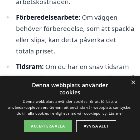
arbetskostnaden.
Förberedelsearbete:
Om väggen
behöver förberedelse, som att spackla
eller slipa, kan detta påverka det
totala priset.
Tidsram:
Om du har en snäv tidsram
kan det krävas extra resurser för att få
×
Denna webbplats använder
jobbet gjort i tid, vilket kan öka
cookies
kostnaderna.
Denna webbplats använder cookies för att förbättra
användarupplevelsen. Genom att använda vår webbplats samtycker
du till alla cookies i enlighet med vår cookiepolicy.
Läs mer
För att få en mer exakt uppskattning är
ACCEPTERA ALLA
AVVISA ALLT
det klokt att begära flera offerter från