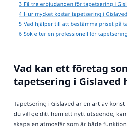
3
Få tre erbjudanden för tapetsering i Gis
4
Hur mycket kostar tapetsering i Gislave
5
Vad hjälper till att bestämma priset på t
6
Sök efter en professionell för tapetserin
Vad kan ett företag som
tapetsering i Gislaved 
Tapetsering i Gislaved är en art av kons
du vill ge ditt hem ett nytt utseende, kan
skapa en atmosfär som är både funktionell