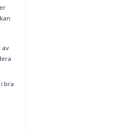
er
 kan
 av
dera
i bra