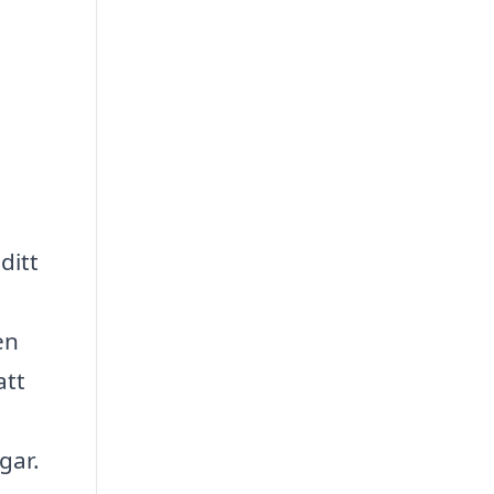
ditt
en
att
gar.