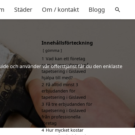
m
Städer
Om / kontakt
Blogg
Innehållsförteckning
gömma
1
Vad kan ett företag
som är specialiserat på
uide och använder vår offerttjänst får du den enklaste
tapetsering i Gislaved
.
hjälpa till med?
2
Få alltid minst 3
erbjudanden för
tapetsering i Gislaved
3
Få tre erbjudanden för
tapetsering i Gislaved
från professionella
företag
4
Hur mycket kostar