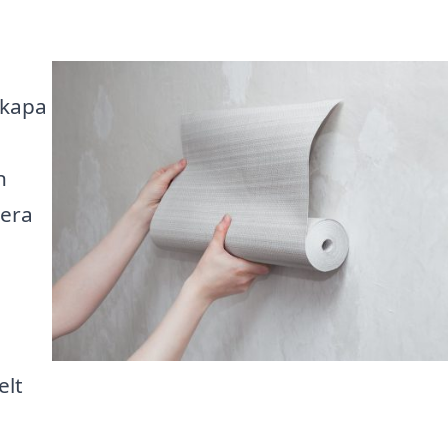
skapa
n
tera
elt