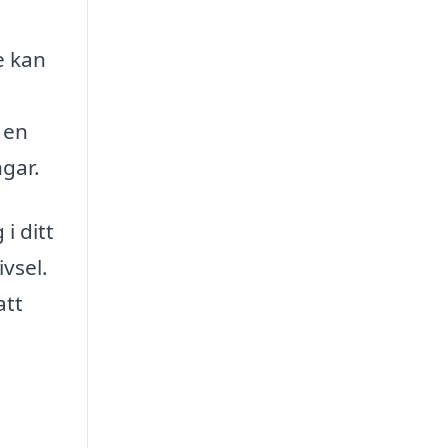
e kan
 en
ngar.
i ditt
vsel.
att