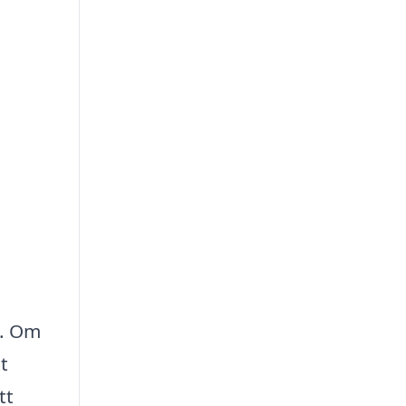
d. Om
t
tt