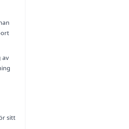
nnan
bort
 av
ning
r sitt