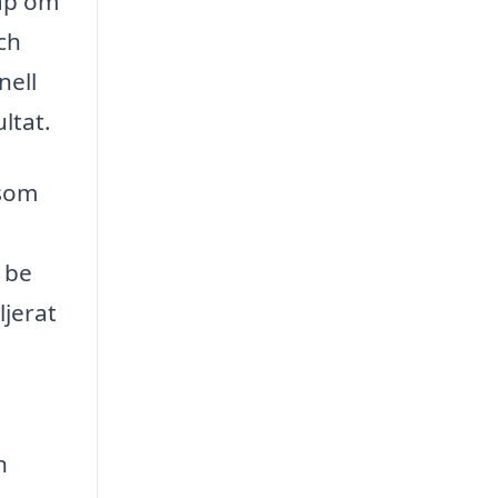
kap om
ch
nell
ltat.
 som
d be
jerat
n