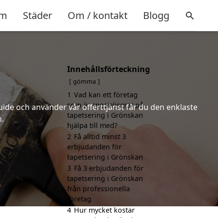
m
Städer
Om / kontakt
Blogg
Innehållsförteckning
gömma
1
Vad kan ett företag
som är specialiserat på
uide och använder vår offerttjänst får du den enklaste
tapetsering i Grönskan
n.
hjälpa till med?
2
Få alltid minst 3
erbjudanden för
tapetsering i Grönskan
3
Få 3 erbjudanden för
tapetsering i Grönskan
från professionella
företag
4
Hur mycket kostar