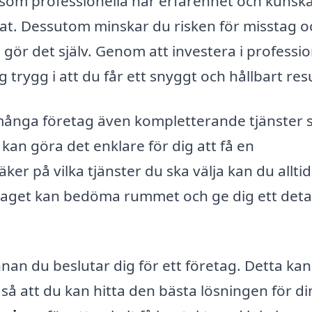
tersom professionella har erfarenhet och kuns
tat. Dessutom minskar du risken för misstag o
gör det själv. Genom att investera i professio
trygg i att du får ett snyggt och hållbart resu
många företag även kompletterande tjänster
kan göra det enklare för dig att få en
ker på vilka tjänster du ska välja kan du allti
taget kan bedöma rummet och ge dig ett detal
 innan du beslutar dig för ett företag. Detta kan
 så att du kan hitta den bästa lösningen för di