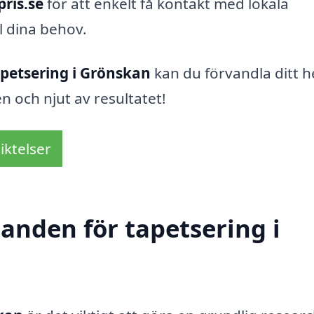
pris.se
för att enkelt få kontakt med lokala
l dina behov.
petsering i Grönskan
kan du förvandla ditt he
sen och njut av resultatet!
iktelser
danden för tapetsering i