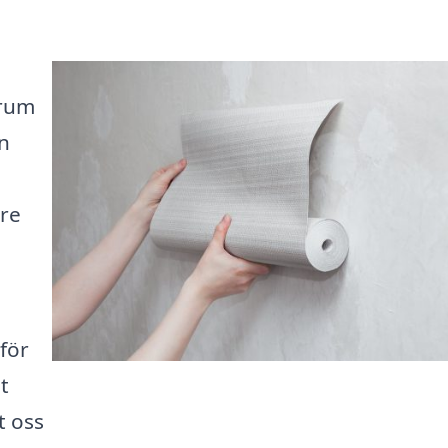
 rum
n
are
 för
t
t oss