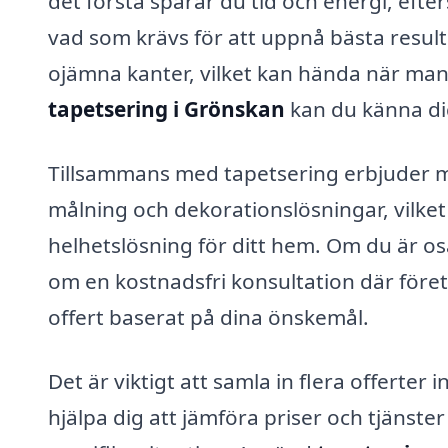
det första sparar du tid och energi, ef
vad som krävs för att uppnå bästa resul
ojämna kanter, vilket kan hända när man 
tapetsering i Grönskan
kan du känna dig 
Tillsammans med tapetsering erbjuder 
målning och dekorationslösningar, vilket 
helhetslösning för ditt hem. Om du är osä
om en kostnadsfri konsultation där före
offert baserat på dina önskemål.
Det är viktigt att samla in flera offerter
hjälpa dig att jämföra priser och tjänster