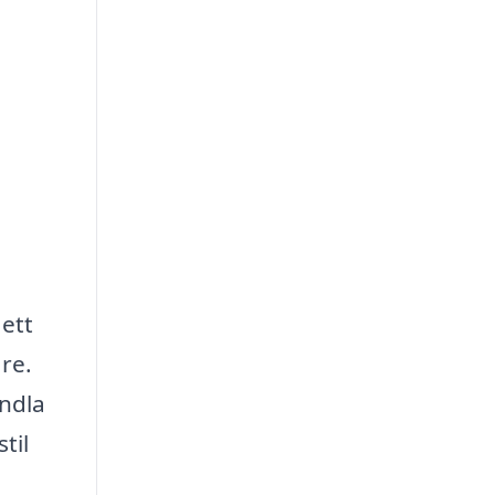
 ett
re.
andla
til