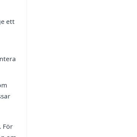
e ett
ntera
som
ssar
. För