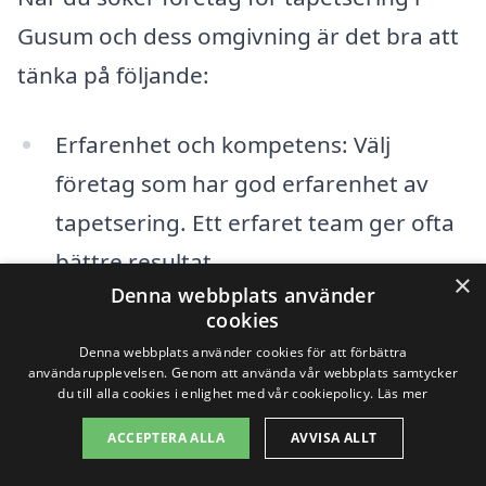
Gusum och dess omgivning är det bra att
tänka på följande:
Erfarenhet och kompetens: Välj
företag som har god erfarenhet av
tapetsering. Ett erfaret team ger ofta
bättre resultat.
×
Denna webbplats använder
Kundrecensioner: Kolla på omdömen
cookies
för att se vad tidigare kunder tycker
Denna webbplats använder cookies för att förbättra
användarupplevelsen. Genom att använda vår webbplats samtycker
om tjänsterna. Detta kan ge dig en bra
du till alla cookies i enlighet med vår cookiepolicy.
Läs mer
inblick i kvaliteten.
ACCEPTERA ALLA
AVVISA ALLT