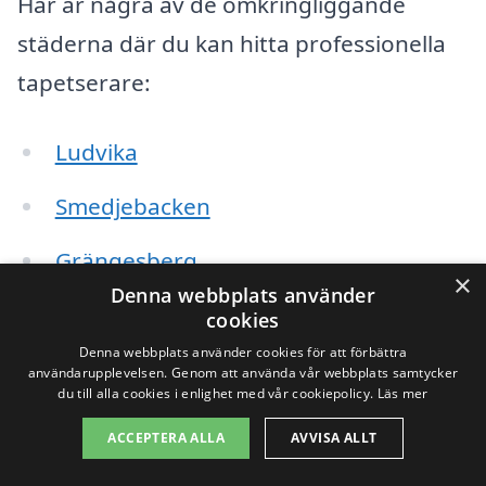
Här är några av de omkringliggande
städerna där du kan hitta professionella
tapetserare:
Ludvika
Smedjebacken
Grängesberg
×
Denna webbplats använder
Borlänge
cookies
Denna webbplats använder cookies för att förbättra
Falun
användarupplevelsen. Genom att använda vår webbplats samtycker
du till alla cookies i enlighet med vår cookiepolicy.
Läs mer
Leksand
ACCEPTERA ALLA
AVVISA ALLT
Fagersta