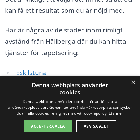
kan få ett resultat som du är nöjd med.
Här är några av de städer inom rimligt
avstånd från Hällberga där du kan hitta
tjänster för tapetsering:
Eskilstuna
×
Denna webbplats använder
Sundbyholm
cookies
Denna webbplats använder cookies för att förbättra
Torshälla
användarupplevelsen. Genom att använda vår webbplats samtycker
du till alla cookies i enlighet med vår cookiepolicy.
Läs mer
Strängnäs
ACCEPTERA ALLA
AVVISA ALLT
Rotebro