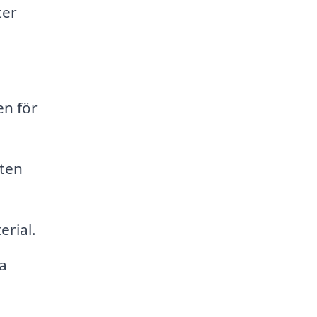
ter
en för
eten
erial.
a