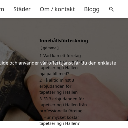
m
Städer
Om / kontakt
Blogg
Innehållsförteckning
gömma
1
Vad kan ett företag
som är specialiserat på
uide och använder vår offerttjänst får du den enklaste
tapetsering i Hallen
hjälpa till med?
2
Få alltid minst 3
erbjudanden för
tapetsering i Hallen
3
Få 3 erbjudanden för
tapetsering i Hallen från
professionella företag
4
Hur mycket kostar
tapetsering i Hallen?