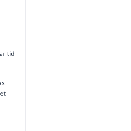
ar tid
as
det