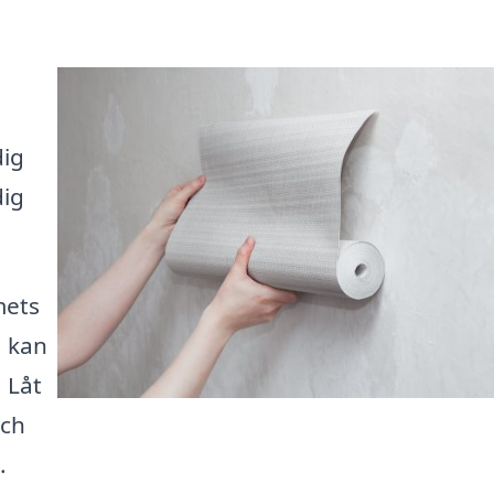
dig
dig
mets
, kan
 Låt
och
.