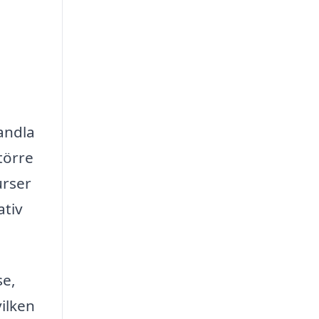
vandla
törre
urser
ativ
se,
ilken