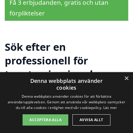
Få 3 erbjudanden, gratis och utan
förpliktelser
Sök efter en
professionell för
tapetsering i andra
×
Denna webbplats använder
städer nära Harlösa
cookies
Denna webbplats använder cookies för att förbättra
användarupplevelsen. Genom att använda vår webbplats samtycker
du till alla cookies i enlighet med vår cookiepolicy.
Läs mer
Behöver du hjälp med tapetsering i
ACCEPTERA ALLA
AVVISA ALLT
Harlösa? Det finns många alternativ för
att hitta en professionell tapetserare i