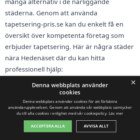
många alternativ i de närliggande
städerna. Genom att använda
tapetsering-pris.se kan du enkelt få en
översikt över kompetenta företag som
erbjuder tapetsering. Här är några städer
nära Hedenäset där du kan hitta
professionell hjälp:
×
Denna webbplats använder
Övertorneå
cookies
Denna webbplats använder cookies för att förbättra
Tornio
användarupplevelsen. Genom att använda vår webbplats samtycker
du till alla cookies i enlighet med vår cookiepolicy.
Läs mer
Kemi
ACCEPTERA ALLA
AVVISA ALLT
Pello