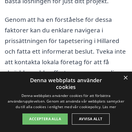
bästa lösningen för just ditt projekt.
Genom att ha en förståelse för dessa
faktorer kan du enklare navigera i
prissättningen för tapetsering i Hillared
och fatta ett informerat beslut. Tveka inte
att kontakta lokala företag för att få
skräddarsydda offerter som passar dina
×
Denna webbplats använder
specifika behov.
cookies
Denna webbplats använder cookies för att förbättra
användarupplevelsen. Genom att använda vår webbplats samtycker
Få 3 erbjudanden, gratis och utan
du till alla cookies i enlighet med vår cookiepolicy.
Läs mer
förpliktelser
ACCEPTERA ALLA
AVVISA ALLT