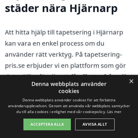
städer nära Hjärnarp
Att hitta hjälp till tapetsering i Hjärnarp
kan vara en enkel process om du
använder rätt verktyg. På tapetsering-
pris.se erbjuder vi en plattform som gör
det möjligt för dig att få offerter från olika
×
Denna webbplats använder
tapetseringsföretag i ditt närområde.
cookies
Oavsett om du planerar att fräscha upp
Denna webbplats använder cookies för att förbättra
användarupplevelsen. Genom att använda vår webbplats samtycker
ett rum eller hela din bostad, kan vi hjälpa
du till alla cookies i enlighet med vår cookiepolicy.
Läs mer
dig att hitta rätt professionella inom
ACCEPTERA ALLA
AVVISA ALLT
tapetsering.