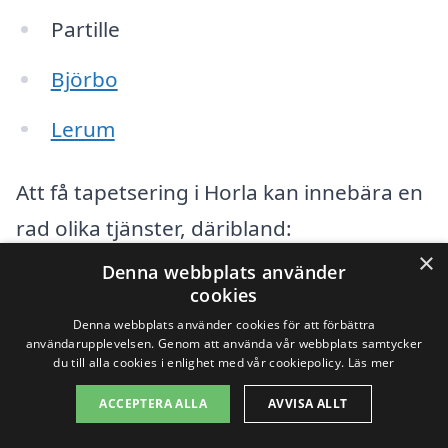
Partille
Björbo
Lerum
Att få tapetsering i Horla kan innebära en
rad olika tjänster, däribland:
×
Denna webbplats använder
Rådgivning om val av tapeter och
cookies
mönster
Denna webbplats använder cookies för att förbättra
användarupplevelsen. Genom att använda vår webbplats samtycker
du till alla cookies i enlighet med vår cookiepolicy.
Läs mer
Professionell applicering av tapeter
ACCEPTERA ALLA
AVVISA ALLT
Reparation och preparering av väggar