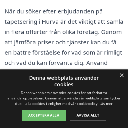
När du söker efter erbjudanden på
tapetsering i Hurva är det viktigt att samla
in flera offerter från olika företag. Genom
att jämföra priser och tjänster kan du få
en bättre förståelse för vad som är rimligt
och vad du kan förvänta dig. Använd
gärna plattformar som tapetsering-
×
Denna webbplats använder
pris.se för att snabbt och enkelt få
cookies
kontakt med professionella hantverkare i
Denna webbplats använder cookies för att förbättra
användarupplevelsen. Genom att använda vår webbplats samtycker
ditt närområde.
du till alla cookies i enlighet med vår cookiepolicy.
Läs mer
ACCEPTERA ALLA
AVVISA ALLT
Ett bra tips är att inte bara fokusera på