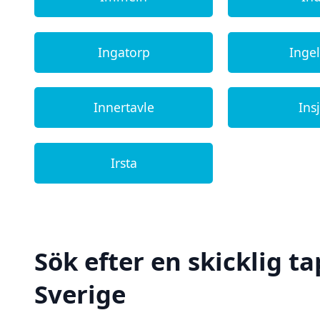
Ingatorp
Inge
Innertavle
Ins
Irsta
Sök efter en skicklig ta
Sverige