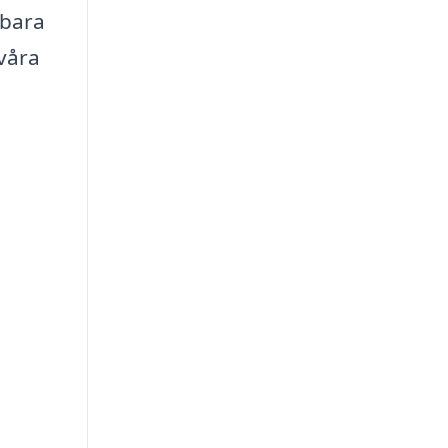
 bara
 våra