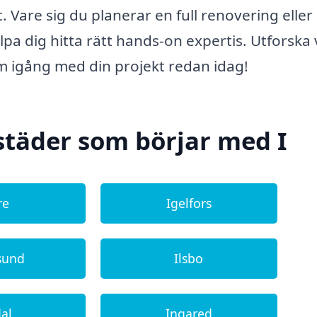
 Vare sig du planerar en full renovering eller
jälpa dig hitta rätt hands-on expertis. Utforska
om igång med din projekt redan idag!
städer som börjar med I
re
Igelfors
sund
Ilsbo
dal
Ingared