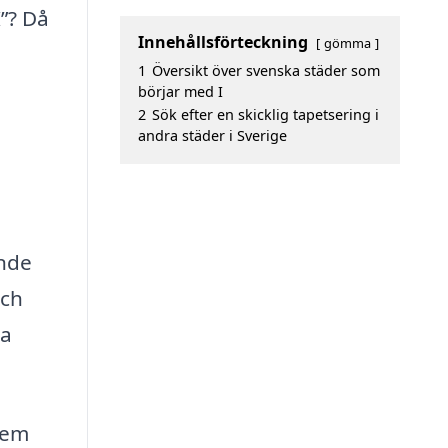
”? Då
Innehållsförteckning
gömma
1
Översikt över svenska städer som
börjar med I
2
Sök efter en skicklig tapetsering i
andra städer i Sverige
ande
och
ra
 hem