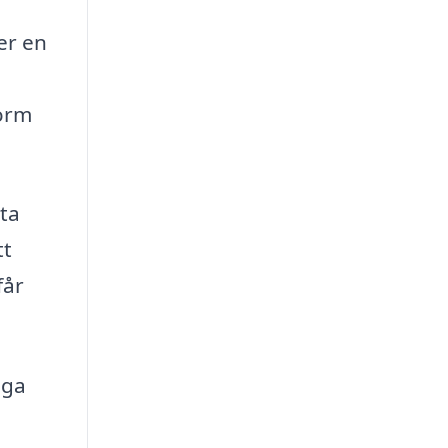
er en
form
tta
tt
får
nga