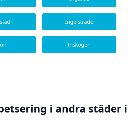
lstad
Ingelsträde
jön
Inskogen
petsering i andra städer i