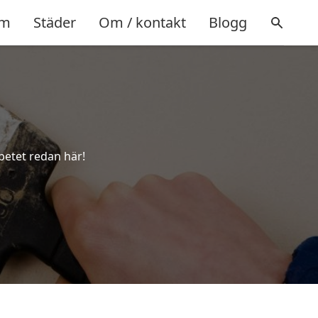
m
Städer
Om / kontakt
Blogg
rbetet redan här!