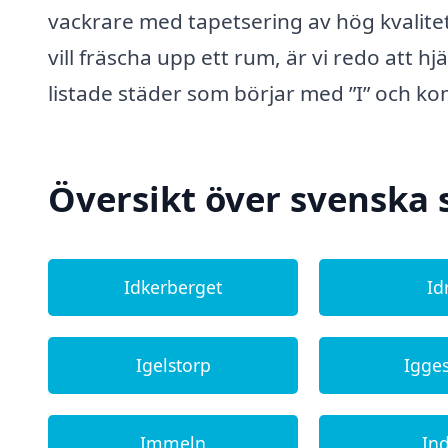
vackrare med tapetsering av hög kvalitet.
vill fräscha upp ett rum, är vi redo att h
listade städer som börjar med ”I” och k
Översikt över svenska 
Idkerberget
Id
Igelstorp
Igge
Immeln
In