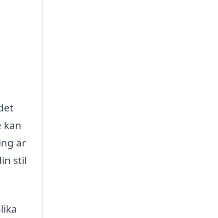
det
e kan
ing är
n stil
lika