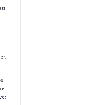
att
er,
te
nns
ve: