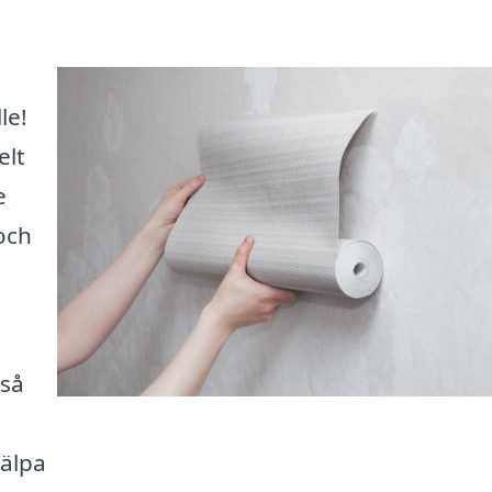
le!
elt
e
och
 så
jälpa