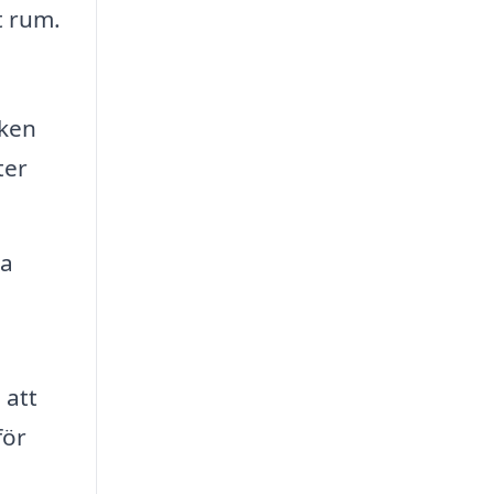
t rum.
lken
ter
ra
 att
för