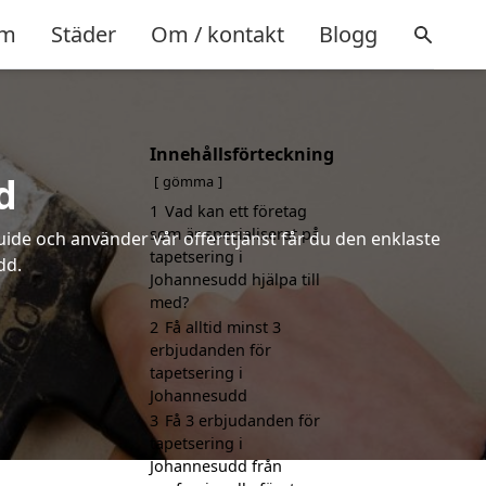
m
Städer
Om / kontakt
Blogg
Innehållsförteckning
d
gömma
1
Vad kan ett företag
som är specialiserat på
uide och använder vår offerttjänst får du den enklaste
tapetsering i
dd.
Johannesudd hjälpa till
med?
2
Få alltid minst 3
erbjudanden för
tapetsering i
Johannesudd
3
Få 3 erbjudanden för
tapetsering i
Johannesudd från