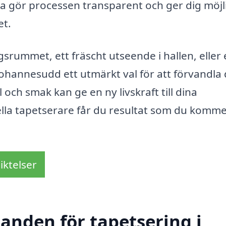
tta gör processen transparent och ger dig möjl
et.
gsrummet, ett fräscht utseende i hallen, eller
i Johannesudd ett utmärkt val för att förvandla
l och smak kan ge en ny livskraft till dina
la tapetserare får du resultat som du komme
iktelser
danden för tapetsering i