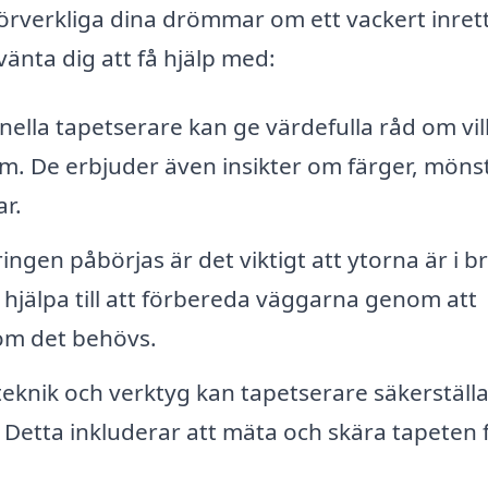
 förverkliga dina drömmar om ett vackert inret
änta dig att få hjälp med:
nella tapetserare kan ge värdefulla råd om vi
em. De erbjuder även insikter om färger, möns
r.
ngen påbörjas är det viktigt att ytorna är i b
 hjälpa till att förbereda väggarna genom att
 om det behövs.
eknik och verktyg kan tapetserare säkerställa
. Detta inkluderar att mäta och skära tapeten 
.