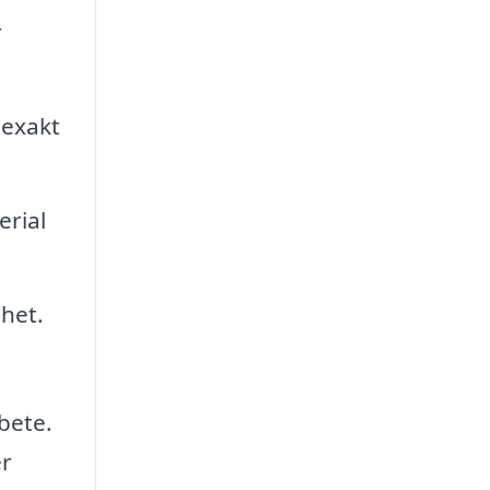
r
 exakt
erial
ghet.
bete.
er