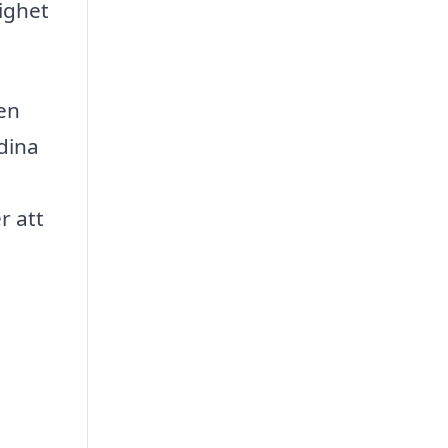
ighet
 en
 dina
r att