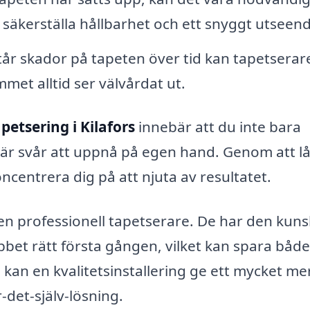
 säkerställa hållbarhet och ett snyggt utseen
r skador på tapeten över tid kan tapetserar
mmet alltid ser välvårdat ut.
petsering i Kilafors
innebär att du inte bara
m är svår att uppnå på egen hand. Genom att l
centrera dig på att njuta av resultatet.
 en professionell tapetserare. De har den kun
bbet rätt första gången, vilket kan spara både
kan en kvalitetsinstallering ge ett mycket me
r-det-själv-lösning.