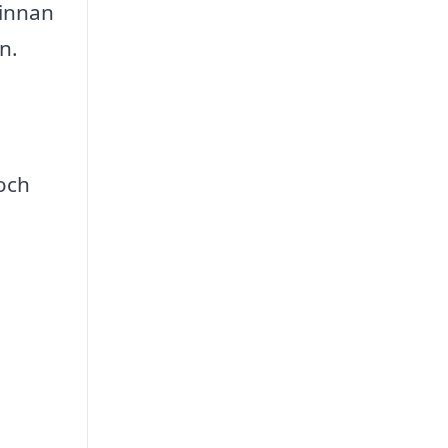
 innan
n.
 och