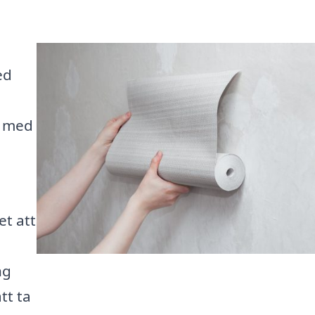
ed
m med
et att
ng
tt ta