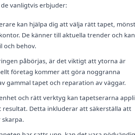
de vanligtvis erbjuder:
rare kan hjälpa dig att välja rätt tapet, möns
kontor. De känner till aktuella trender och ka
l och behov.
ngen påbörjas, är det viktigt att ytorna är
onellt företag kommer att göra noggranna
 av gammal tapet och reparation av väggar.
nhet och rätt verktyg kan tapetserarna appl
t resultat. Detta inkluderar att säkerställa att
 skarpa.
tapeten har satts upp, kan det vara nödvändig