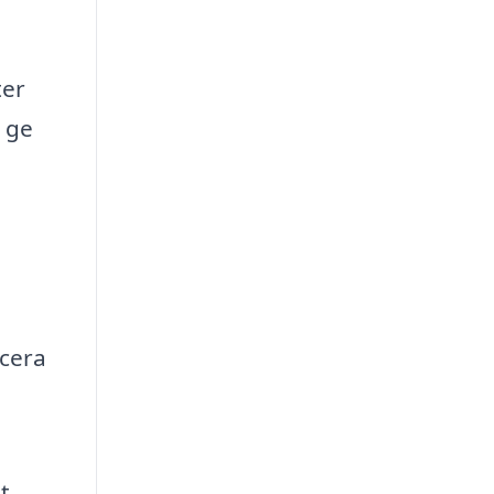
ter
n ge
icera
t