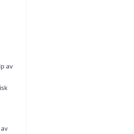
lp av
isk
 av