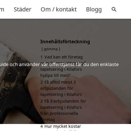
m
Städer
Om / kontakt
Blogg
Innehållsförteckning
gömma
1
Vad kan ett företag
som är specialiserat på
uide och använder vår offerttjänst får du den enklaste
tapetsering i Kilafors
hjälpa till med?
2
Få alltid minst 3
erbjudanden för
tapetsering i Kilafors
3
Få 3 erbjudanden för
tapetsering i Kilafors
från professionella
företag
4
Hur mycket kostar