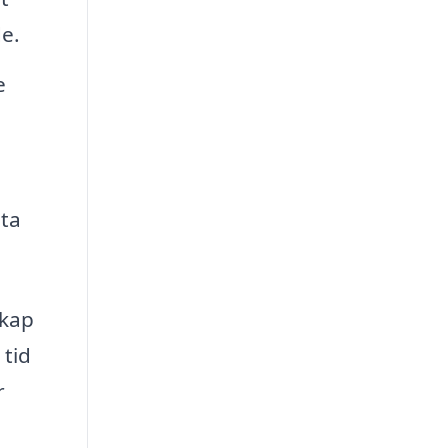
de.
e
åta
skap
 tid
r