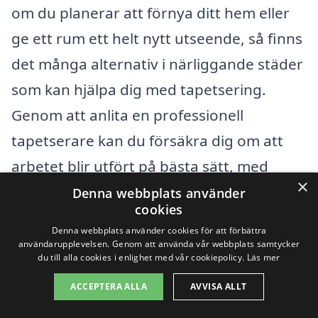
om du planerar att förnya ditt hem eller
ge ett rum ett helt nytt utseende, så finns
det många alternativ i närliggande städer
som kan hjälpa dig med tapetsering.
Genom att anlita en professionell
tapetserare kan du försäkra dig om att
arbetet blir utfört på bästa sätt, med
×
kvalitet och estetik i fokus.
Denna webbplats använder
cookies
Denna webbplats använder cookies för att förbättra
Tapetsering är en konst som kräver
användarupplevelsen. Genom att använda vår webbplats samtycker
du till alla cookies i enlighet med vår cookiepolicy.
Läs mer
noggrannhet och erfarenhet. Genom att
välja ett företag med goda referenser och
ACCEPTERA ALLA
AVVISA ALLT
erfarenhet kan du vara säker på ett bra