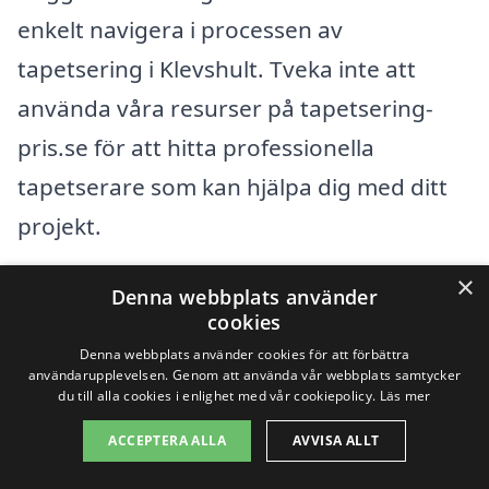
enkelt navigera i processen av
tapetsering i Klevshult. Tveka inte att
använda våra resurser på tapetsering-
pris.se för att hitta professionella
tapetserare som kan hjälpa dig med ditt
projekt.
×
Denna webbplats använder
Få 3 erbjudanden, gratis och utan
cookies
förpliktelser
Denna webbplats använder cookies för att förbättra
användarupplevelsen. Genom att använda vår webbplats samtycker
du till alla cookies i enlighet med vår cookiepolicy.
Läs mer
ACCEPTERA ALLA
AVVISA ALLT
Sök efter en