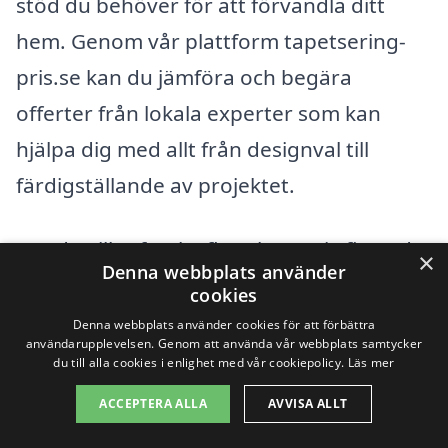
stöd du behöver för att förvandla ditt
hem. Genom vår plattform tapetsering-
pris.se kan du jämföra och begära
offerter från lokala experter som kan
hjälpa dig med allt från designval till
färdigställande av projektet.
Om du vill utforska fler alternativ finns det
×
Denna webbplats använder
flera städer i närheten av Knivsta där du
cookies
kan hitta pålitliga tapetserare. Här är
Denna webbplats använder cookies för att förbättra
användarupplevelsen. Genom att använda vår webbplats samtycker
några av dem:
du till alla cookies i enlighet med vår cookiepolicy.
Läs mer
ACCEPTERA ALLA
AVVISA ALLT
Uppsala