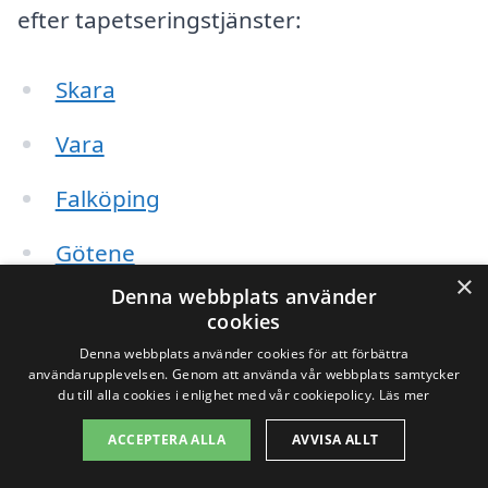
efter tapetseringstjänster:
Skara
Vara
Falköping
Götene
×
Denna webbplats använder
Lidköping
cookies
Denna webbplats använder cookies för att förbättra
Hjo
användarupplevelsen. Genom att använda vår webbplats samtycker
du till alla cookies i enlighet med vår cookiepolicy.
Läs mer
Gothenburg
ACCEPTERA ALLA
AVVISA ALLT
När du söker efter tapetsering i dessa