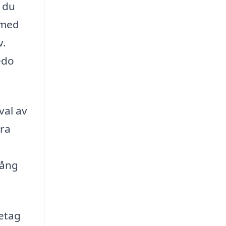
t du
l med
v.
edo
val av
öra
lång
retag