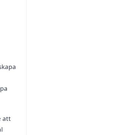
 skapa
lpa
 att
l