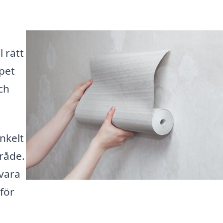
l rätt
apet
ch
enkelt
mråde.
 vara
 för