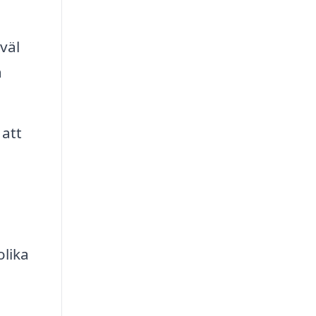
väl
a
att
olika