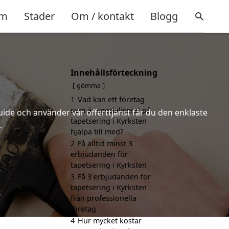
m
Städer
Om / kontakt
Blogg
Innehållsförteckning
gömma
1
Vad kan ett företag
som är specialiserat på
uide och använder vår offerttjänst får du den enklaste
tapetsering i Kyrksten
.
hjälpa till med?
2
Få alltid minst 3
erbjudanden för
tapetsering i Kyrksten
3
Få 3 erbjudanden för
tapetsering i Kyrksten
från professionella
företag
4
Hur mycket kostar