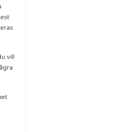
a
mest
deras
 vill
några
het