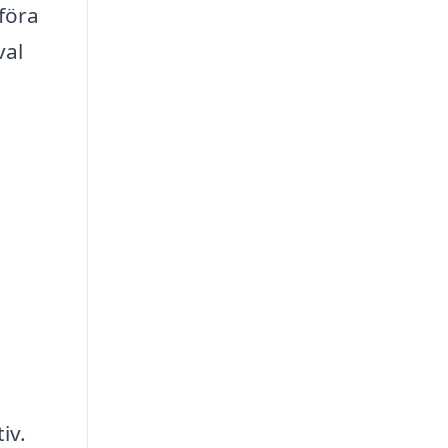
föra
val
iv.