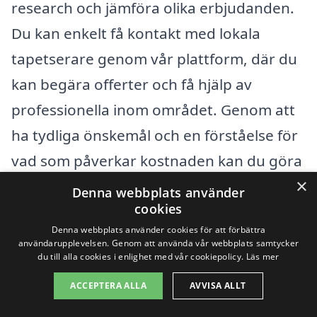
research och jämföra olika erbjudanden.
Du kan enkelt få kontakt med lokala
tapetserare genom vår plattform, där du
kan begära offerter och få hjälp av
professionella inom området. Genom att
ha tydliga önskemål och en förståelse för
vad som påverkar kostnaden kan du göra
×
ett informerat val och se till att din
Denna webbplats använder
cookies
tapetsering blir både vacker och prisvärd.
Denna webbplats använder cookies för att förbättra
användarupplevelsen. Genom att använda vår webbplats samtycker
du till alla cookies i enlighet med vår cookiepolicy.
Läs mer
Få 3 erbjudanden, gratis och utan
förpliktelser
ACCEPTERA ALLA
AVVISA ALLT