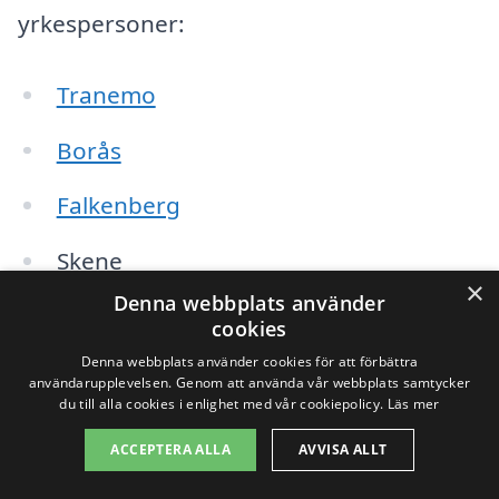
yrkespersoner:
Tranemo
Borås
Falkenberg
Skene
×
Denna webbplats använder
Herrljunga
cookies
Denna webbplats använder cookies för att förbättra
Bredared
användarupplevelsen. Genom att använda vår webbplats samtycker
du till alla cookies i enlighet med vår cookiepolicy.
Läs mer
Nittorp
ACCEPTERA ALLA
AVVISA ALLT
Limmared