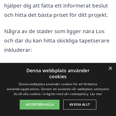
hjälper dig att fatta ett informerat beslut
och hitta det bästa priset för ditt projekt.
Några av de städer som ligger nära Los
och där du kan hitta skickliga tapetserare
inkluderar:
Ljusdal
×
Denna webbplats använder
cookies
Fågeltofta
Denna webbplats använder cookies för att förbättra
användarupplevelsen. Genom att använda vår webbplats samtycker
Wesslans
du till alla cookies i enlighet med vår cookiepolicy.
Läs mer
Järvsö
ACCEPTERA ALLA
AVVISA ALLT