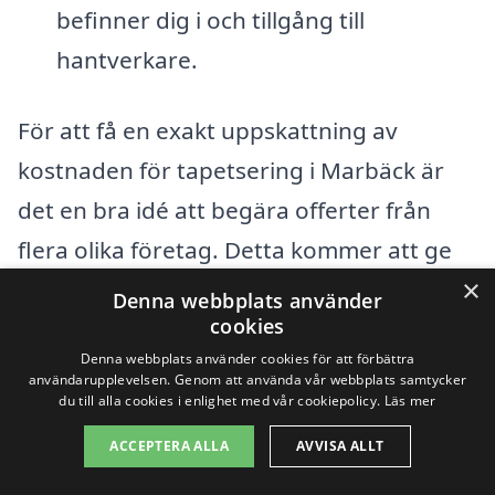
befinner dig i och tillgång till
hantverkare.
För att få en exakt uppskattning av
kostnaden för tapetsering i Marbäck är
det en bra idé att begära offerter från
flera olika företag. Detta kommer att ge
×
dig en bättre förståelse för
Denna webbplats använder
cookies
marknadspriserna samt hjälpa dig att
Denna webbplats använder cookies för att förbättra
hitta det bästa erbjudandet. Plattformen
användarupplevelsen. Genom att använda vår webbplats samtycker
du till alla cookies i enlighet med vår cookiepolicy.
Läs mer
tapetsering-pris.se gör det enkelt för dig
att jämföra priser och hitta professionella
ACCEPTERA ALLA
AVVISA ALLT
tapetserare i ditt område. Genom att fylla