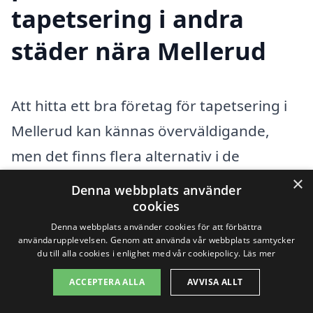
tapetsering i andra
städer nära Mellerud
Att hitta ett bra företag för tapetsering i
Mellerud kan kännas överväldigande,
men det finns flera alternativ i de
närliggande städerna som kan hjälpa till.
×
Denna webbplats använder
Tapetsering är en konst som kräver både
cookies
Denna webbplats använder cookies för att förbättra
erfarenhet och skicklighet, och att anlita
användarupplevelsen. Genom att använda vår webbplats samtycker
en professionell kan göra stor skillnad för
du till alla cookies i enlighet med vår cookiepolicy.
Läs mer
det slutliga resultatet. Genom att
ACCEPTERA ALLA
AVVISA ALLT
använda tapetsering-pris.se kan du enkelt