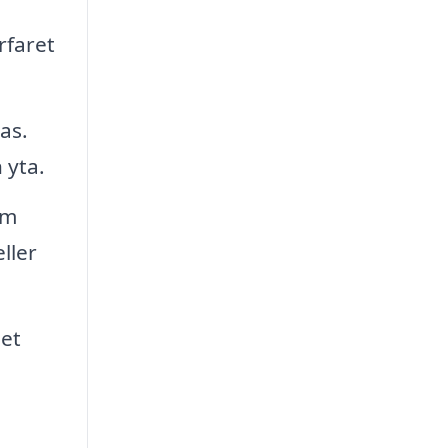
rfaret
as.
 yta.
am
ller
et