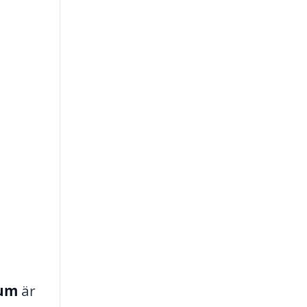
rum
är