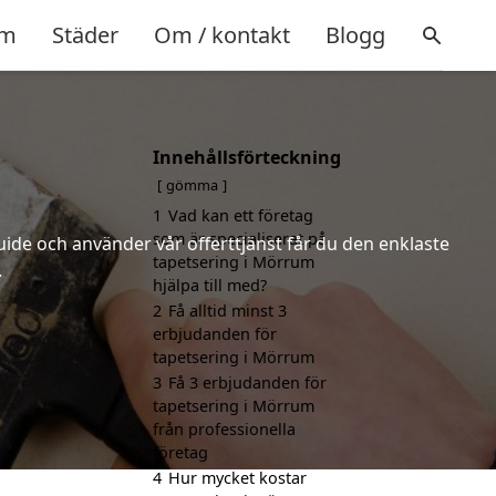
m
Städer
Om / kontakt
Blogg
Innehållsförteckning
gömma
1
Vad kan ett företag
som är specialiserat på
uide och använder vår offerttjänst får du den enklaste
tapetsering i Mörrum
.
hjälpa till med?
2
Få alltid minst 3
erbjudanden för
tapetsering i Mörrum
3
Få 3 erbjudanden för
tapetsering i Mörrum
från professionella
företag
4
Hur mycket kostar