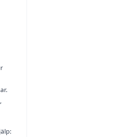
är
ar.
,
älp: