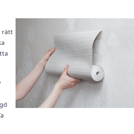
 rätt
ka
tta
y
ngd
Ta