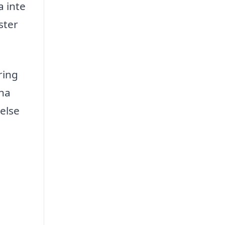
a inte
ster
ring
 ha
else