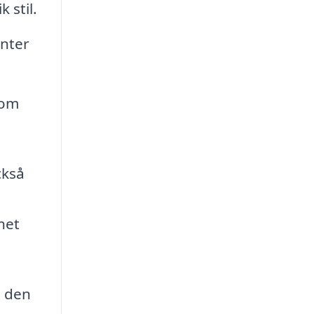
 stil.
anter
 om
ckså
het
a den