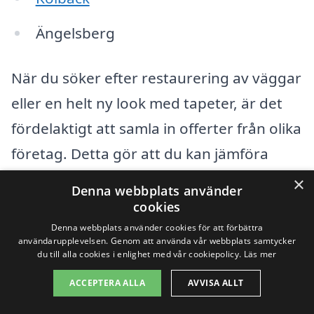
Ängelsberg
När du söker efter restaurering av väggar
eller en helt ny look med tapeter, är det
fördelaktigt att samla in offerter från olika
företag. Detta gör att du kan jämföra
priser och tjänster, samt hitta den bästa
×
Denna webbplats använder
lösningen för just dina behov. Genom att
cookies
använda en plattform som tapetsering-
Denna webbplats använder cookies för att förbättra
användarupplevelsen. Genom att använda vår webbplats samtycker
pris.se kan du enkelt få kontakt med
du till alla cookies i enlighet med vår cookiepolicy.
Läs mer
professionella tapetserare i ditt område.
ACCEPTERA ALLA
AVVISA ALLT
Här kan du: