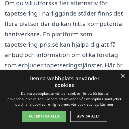
Om du vill utforska fler alternativ för
tapetsering i närliggande städer finns det
flera platser där du kan hitta kompetenta
hantverkare. En plattform som
tapetsering-pris.se kan hjälpa dig att få
anbud och information om olika företag
som erbjuder tapetseringstjänster. Här är
×
några städer i närheten där du kan finna
Denna webbplats använder
cookies
hjälp:
Denna webbplats använder cookies för att förbättra
användarupplevelsen. Genom att använda vår webbplats samtycker
Karlskrona
du till alla cookies i enlighet med vår cookiepolicy.
Läs mer
ACCEPTERA ALLA
AVVISA ALLT
Ronneby