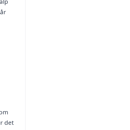
älp
 år
 om
r det