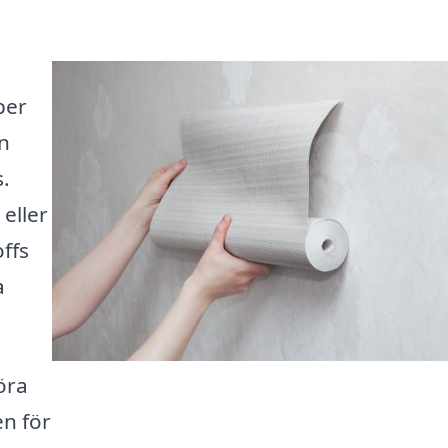
per
n
s.
 eller
ffs
a
öra
en för