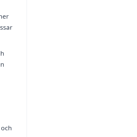
ner
assar
ch
in
 och