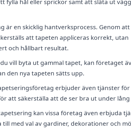
t fylla hål eller sprickor samt att släta ut väg
g är en skicklig hantverksprocess. Genom att
kerställs att tapeten appliceras korrekt, utan
ert och hållbart resultat.
u vill byta ut gammal tapet, kan företaget ä
nan den nya tapeten sätts upp.
etseringsföretag erbjuder även tjänster för
r att säkerställa att de ser bra ut under lång 
apetsering kan vissa företag även erbjuda tj
 till med val av gardiner, dekorationer och m