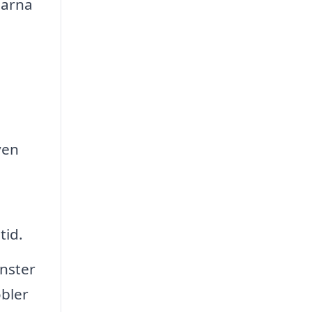
garna
ven
tid.
änster
öbler