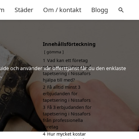
m
Städer
Om / kontakt
Blogg
Innehållsförteckning
gömma
1
Vad kan ett företag
som är specialiserat på
uide och använder vår offerttjänst får du den enklaste
tapetsering i Nissafors
.
hjälpa till med?
2
Få alltid minst 3
erbjudanden för
tapetsering i Nissafors
3
Få 3 erbjudanden för
tapetsering i Nissafors
från professionella
företag
4
Hur mycket kostar