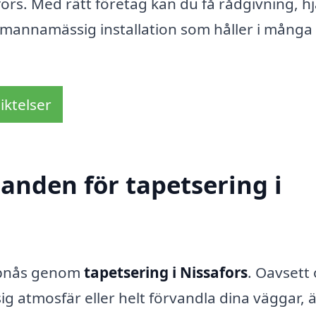
fors. Med rätt företag kan du få rådgivning, hj
kmannamässig installation som håller i många
iktelser
danden för tapetsering i
uppnås genom
tapetsering i Nissafors
. Oavsett
ig atmosfär eller helt förvandla dina väggar, ä