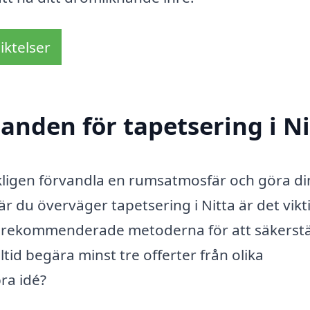
iktelser
danden för tapetsering i N
kligen förvandla en rumsatmosfär och göra di
 du överväger tapetsering i Nitta är det vikti
st rekommenderade metoderna för att säkerstä
 alltid begära minst tre offerter från olika
ra idé?