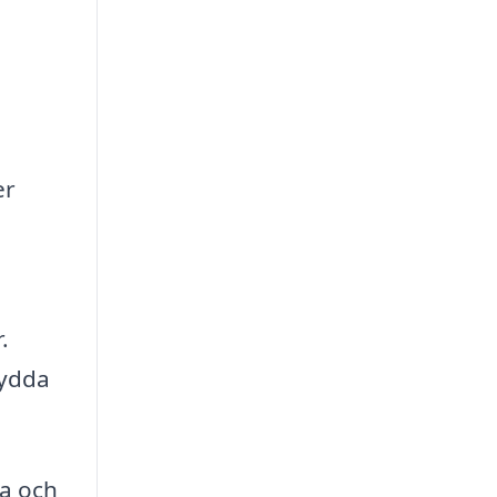
er
.
sydda
na och