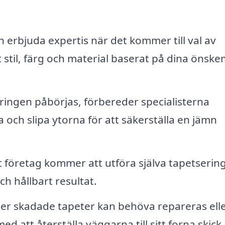
erbjuda expertis när det kommer till val av
ätt stil, färg och material baserat på dina önske
ingen påbörjas, förbereder specialisterna
och slipa ytorna för att säkerställa en jämn
t företag kommer att utföra själva tapetserin
ch hållbart resultat.
er skadade tapeter kan behöva repareras ell
med att återställa väggarna till sitt forna skick.