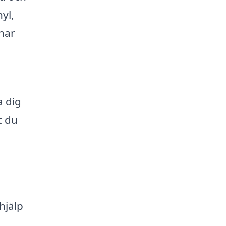
yl,
 har
a dig
t du
hjälp