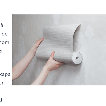
på
a de
enom
er
skapa
 en
d