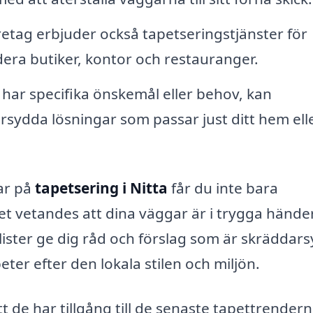
tag erbjuder också tapetseringstjänster för
udera butiker, kontor och restauranger.
ar specifika önskemål eller behov, kan
sydda lösningar som passar just ditt hem ell
ar på
tapetsering i Nitta
får du inte bara
net vetandes att dina väggar är i trygga händer
lister ge dig råd och förslag som är skräddar
eter efter den lokala stilen och miljön.
att de har tillgång till de senaste tapettrender