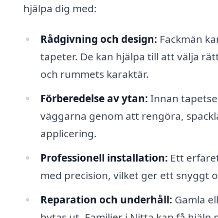
hjälpa dig med:
Rådgivning och design:
Fackmän kan 
tapeter. De kan hjälpa till att välja r
och rummets karaktär.
Förberedelse av ytan:
Innan tapetser
väggarna genom att rengöra, spackla 
applicering.
Professionell installation:
Ett erfare
med precision, vilket ger ett snyggt o
Reparation och underhåll:
Gamla ell
bytas ut. Familjer i Nitta kan få hjälp 