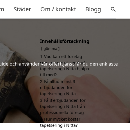
m
Städer
Om / kontakt
Blogg
Innehållsförteckning
gömma
1
Vad kan ett företag
som är specialiserat på
uide och använder vår offerttjänst får du den enklaste
tapetsering i Nitta hjälpa
till med?
2
Få alltid minst 3
erbjudanden för
tapetsering i Nitta
3
Få 3 erbjudanden för
tapetsering i Nitta från
professionella företag
4
Hur mycket kostar
tapetsering i Nitta?