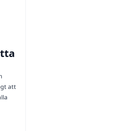
itta
n
gt att
lla