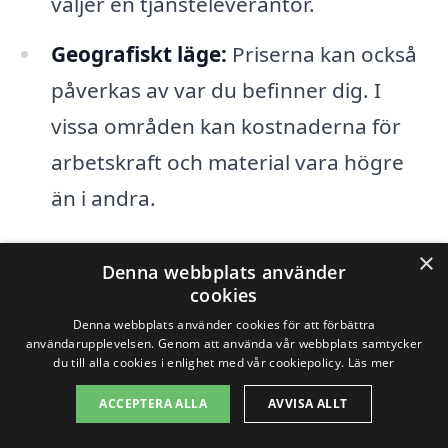
väljer en tjänsteleverantör.
Geografiskt läge:
Priserna kan också
påverkas av var du befinner dig. I
vissa områden kan kostnaderna för
arbetskraft och material vara högre
än i andra.
×
För att få en bättre uppfattning om
Denna webbplats använder
cookies
kostnaderna för
tapetsering i Norra
Denna webbplats använder cookies för att förbättra
Lagnö
, rekommenderar vi att du begär
användarupplevelsen. Genom att använda vår webbplats samtycker
du till alla cookies i enlighet med vår cookiepolicy.
Läs mer
flera offerter från olika företag. Många
professionella tapetserare erbjuder gratis
ACCEPTERA ALLA
AVVISA ALLT
konsultationer där de kan ge dig en