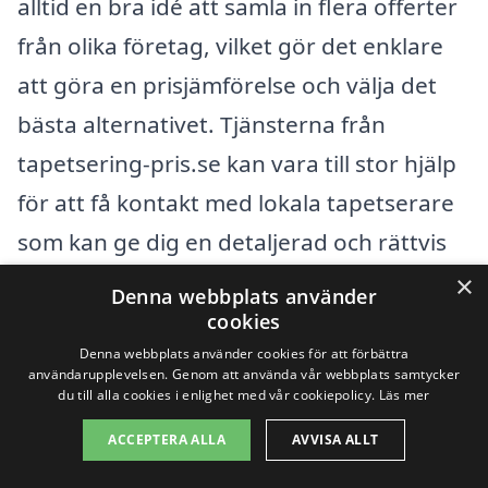
alltid en bra idé att samla in flera offerter
från olika företag, vilket gör det enklare
att göra en prisjämförelse och välja det
bästa alternativet. Tjänsterna från
tapetsering-pris.se kan vara till stor hjälp
för att få kontakt med lokala tapetserare
som kan ge dig en detaljerad och rättvis
uppskattning baserat på dina specifika
×
Denna webbplats använder
behov.
cookies
Denna webbplats använder cookies för att förbättra
användarupplevelsen. Genom att använda vår webbplats samtycker
Oavsett projektets storlek och omfattning
du till alla cookies i enlighet med vår cookiepolicy.
Läs mer
är det viktigt att välja en pålitlig och
ACCEPTERA ALLA
AVVISA ALLT
erfaren tapetserare. Genom att noggrant