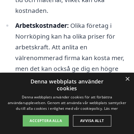
kostnaden.
Arbetskostnader:
Olika företag i
Norrköping kan ha olika priser för
arbetskraft. Att anlita en
välrenommerad firma kan kosta mer,
men det kan också ge dig en högre
×
kvalitet på utförandet.
Denna webbplats använder
cookies
Förberedelse och underarbete:
I vissa
Denna webbplats använder cookies för att förbättra
användarupplevelsen. Genom att använda vår webbplats samtycker
fall kan det krävas extra förberedelser,
du till alla cookies i enlighet med vår cookiepolicy.
Läs mer
såsom att ta bort gammal tapet eller
ACCEPTERA ALLA
AVVISA ALLT
reparera väggar. Denna typ av arbete